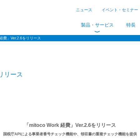
ニュース
イベント・セミナー
製品・サービス
特長
rk 経費」Ver.2.6をリリース
6をリリース
「mitoco Work 経費」Ver.2.6をリリース
国税庁APIによる事業者番号チェック機能や、領収書の重複チェック機能を提供