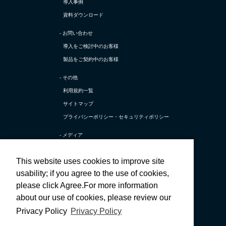
導入事例
資料ダウンロード
- お問い合わせ
導入をご検討中のお客様
製品をご契約中のお客様
- その他
利用規約一覧
サイトマップ
プライバシーポリシー・
セキュリティポリシー
- メディア
TerraSky Base
This website uses cookies to improve site
テラスカイ公式 X
usability; if you agree to the use of cookies,
テラスカイ公式 採用X
please click Agree.For more information
テラスカイ公式 Facebook
about our use of cookies, please review our
テラスカイ公式 採用Facebook
Privacy Policy
Privacy Policy
テラスカイ公式 YouTube