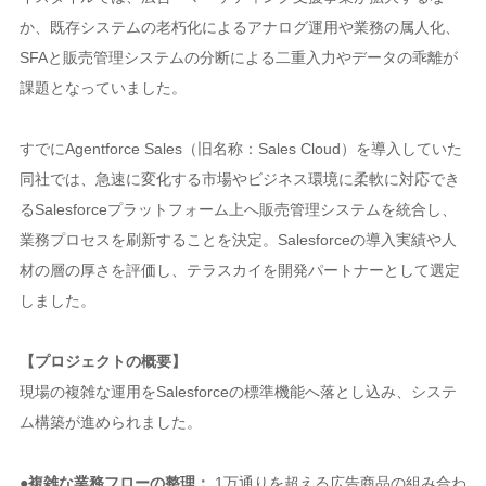
か、既存システムの老朽化によるアナログ運用や業務の属人化、
SFAと販売管理システムの分断による二重入力やデータの乖離が
課題となっていました。
すでにAgentforce Sales（旧名称：Sales Cloud）を導入していた
同社では、急速に変化する市場やビジネス環境に柔軟に対応でき
るSalesforceプラットフォーム上へ販売管理システムを統合し、
業務プロセスを刷新することを決定。Salesforceの導入実績や人
材の層の厚さを評価し、テラスカイを開発パートナーとして選定
しました。
【プロジェクトの概要】
現場の複雑な運用をSalesforceの標準機能へ落とし込み、システ
ム構築が進められました。
●複雑な業務フローの整理：
1万通りを超える広告商品の組み合わ