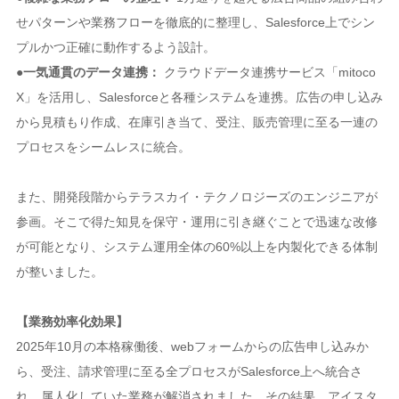
せパターンや業務フローを徹底的に整理し、Salesforce上でシン
プルかつ正確に動作するよう設計。
●一気通貫のデータ連携：
クラウドデータ連携サービス「mitoco
X」を活用し、Salesforceと各種システムを連携。広告の申し込み
から見積もり作成、在庫引き当て、受注、販売管理に至る一連の
プロセスをシームレスに統合。
また、開発段階からテラスカイ・テクノロジーズのエンジニアが
参画。そこで得た知見を保守・運用に引き継ぐことで迅速な改修
が可能となり、システム運用全体の60%以上を内製化できる体制
が整いました。
【業務効率化効果】
2025年10月の本格稼働後、webフォームからの広告申し込みか
ら、受注、請求管理に至る全プロセスがSalesforce上へ統合さ
れ、属人化していた業務が解消されました。その結果、アイスタ