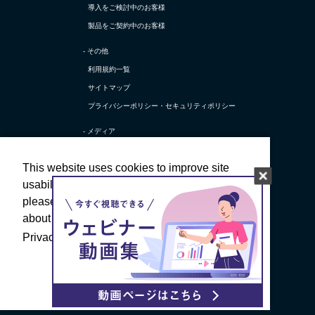
導入をご検討中のお客様
製品をご契約中のお客様
- その他
利用規約一覧
サイトマップ
プライバシーポリシー・
セキュリティポリシー
- メディア
TerraSky Base
This website uses cookies to improve site
テラスカイ公式 X
usability; if you agree to the use of cookies,
テラスカイ公式 採用X
please click Agree.For more information
テラスカイ公式 Facebook
about our use of cookies, please review our
テラスカイ公式 採用Facebook
Privacy Policy
Privacy Policy
テラスカイ公式 YouTube
Disagree
Agree
Copyright © TerraSky Co., Ltd. All Rights Reserved.