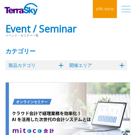
お問い合わせ
Event / Seminar
イベント・セミナー一覧
カテゴリー
製品カテゴリ
開催エリア
クラウドERP
オンライン
東京
内製化支援ソリューション
大阪
名古屋
福岡
ハイブリッド
Flosum
mitoco
Salesforce
GLOVIA OM
SkyVisualEditor
mitoco X
イベント
クラウドサイン
デジタルマーケティング
コンタクトセンター