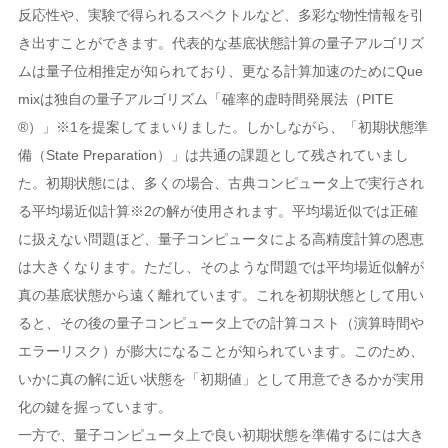
反応性や、実験で得られるスペクトルなど、多彩な物性情報を引
き出すことができます。代表的な基底状態計算の量子アルゴリズ
ムは量子位相推定が知られており、更なる計算加速のためにQue
mixは独自の量子アルゴリズム「確率的虚時間発展法（PITE
®）」※1を提案してまいりました。しかしながら、「初期状態準
備（State Preparation）」は共通の課題として残されていまし
た。初期状態には、多くの場合、古典コンピュータ上で実行され
る平均場近似計算※2の解が使用されます。平均場近似では正確
に扱えない問題ほど、量子コンピュータによる高精度計算の恩恵
は大きくなります。ただし、そのような問題では平均場近似解が
真の基底状態から遠く離れています。これを初期状態として用い
ると、その後の量子コンピュータ上での計算コスト（演算時間や
エラーリスク）が膨大になることが知られています。このため、
いかに真の解に近い状態を「初期値」として用意できるかが実用
化の鍵を握っています。
一方で、量子コンピュータ上で良い初期状態を準備するには大き