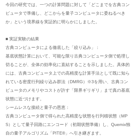
今回の研究では、一つの計算問題に対して「どこまでを古典コン
ピュータで準備し、どこからを量子コンピュータに委ねるべき
か」という境界線を実証的に明らかにしました。
■ 実証実験の結果
古典コンピュータによる徹底した「絞り込み」：
基底状態計算において、可能な限り古典コンピュータ側で処理し
切ることが、全体の効率化に直結することを示しました。具体的
には、古典コンピュータ上での高精度な計算手法として既に知ら
れている密度行列繰り込み群法（DMRG）※3を用い、古典コン
ピュータのメモリやコストが許す「限界ギリギリ」まで真の基底
状態に近づけます。
シームレスな接続と量子の恩恵：
古典コンピュータ側で得られた高精度な状態を行列積状態（MP
S）として量子回路にエンコード（初期状態準備）し、Quemix独
自の量子アルゴリズム「PITE®」へ引き継ぎます。