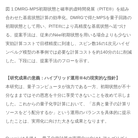
図 1:DMRG-MPS初期状態と確率的虚時間発展（PITE®）を組み
合わせた基底状態計算の効率化。DMRGで得たMPSを量子回路の
初期状態として用い、PITE®により高精度な基底状態へ近づけ
る。提案手法は、従来のNéel初期状態を用いる場合よりも少ない
実効計算コストで目標精度に到達し、スピン数16の1次元ハイゼ
ンベルグ模型の本事例では必要な計算コストを約140分の1に削減
した。下段には、提案手法のフローを示す。
【研究成果の意義：ハイブリッド運用※4の現実的な指針】
本研究は、量子コンピュータが強力である一方、初期状態が不十
分なままではその恩恵を十分に享受できないことを改めて示しま
した。これからの量子化学計算において、「古典と量子の計算リ
ソースをどう配分するか」という運用のバランスを具体的に提示
したことは、実用化に向けた大きな成果となります。