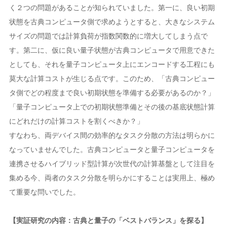
く２つの問題があることが知られていました。第一に、良い初期
状態を古典コンピュータ側で求めようとすると、大きなシステム
サイズの問題では計算負荷が指数関数的に増大してしまう点で
す。第二に、仮に良い量子状態が古典コンピュータで用意できた
としても、それを量子コンピュータ上にエンコードする工程にも
莫大な計算コストが生じる点です。このため、「古典コンピュー
タ側でどの程度まで良い初期状態を準備する必要があるのか？」
「量子コンピュータ上での初期状態準備とその後の基底状態計算
にどれだけの計算コストを割くべきか？」
すなわち、両デバイス間の効率的なタスク分散の方法は明らかに
なっていませんでした。古典コンピュータと量子コンピュータを
連携させるハイブリッド型計算が次世代の計算基盤として注目を
集める今、両者のタスク分散を明らかにすることは実用上、極め
て重要な問いでした。
【実証研究の内容：古典と量子の「ベストバランス」を探る】