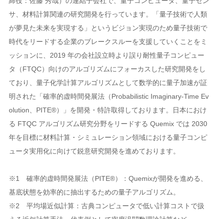
締役：佐藤 秀哉）の連結子会社で、量子コンピュータ、量子セン
サ、材料計算関連の研究開発を行っています。「量子技術で人類
が夢見た未来を実現する」というビジョン実現のため量子技術で
時代をリードする企業のブレークスルーを支援していくことをミ
ッションに、2019 年の会社設立時より誤り耐性量子コンピュー
タ（FTQC）向けのアルゴリズムにフォーカスした研究開発をし
ており、量子化学計算アルゴリズムとして数学的に量子加速が証
明された「確率的虚時間発展法（Probabilistic Imaginary-Time Ev
olution、PITE®）」を開発・特許取得しております。日本におけ
る FTQC アルゴリズム研究分野をリードする Quemix では 2030
年を目標に材料計算・シミュレーション領域における量子コンピ
ュータ実用化に向けて鋭意研究開発を進めております。
※1 確率的虚時間発展法（PITE®）：Quemixが開発を進める、
基底状態を効率的に抽出するための量子アルゴリズム。
※2 平均場近似計算：古典コンピュータで低い計算コストで扱