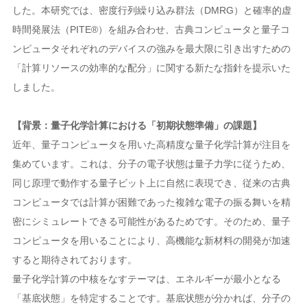
した。本研究では、密度行列繰り込み群法（DMRG）と確率的虚
時間発展法（PITE®）を組み合わせ、古典コンピュータと量子コ
ンピュータそれぞれのデバイスの強みを最大限に引き出すための
「計算リソースの効率的な配分」に関する新たな指針を提示いた
しました。
【背景：量子化学計算における「初期状態準備」の課題】
近年、量子コンピュータを用いた高精度な量子化学計算が注目を
集めています。これは、分子の電子状態は量子力学に従うため、
同じ原理で動作する量子ビット上に自然に表現でき、従来の古典
コンピュータでは計算が困難であった複雑な電子の振る舞いを精
密にシミュレートできる可能性があるためです。そのため、量子
コンピュータを用いることにより、高機能な新材料の開発が加速
すると期待されております。
量子化学計算の中核をなすテーマは、エネルギーが最小となる
「基底状態」を特定することです。基底状態が分かれば、分子の