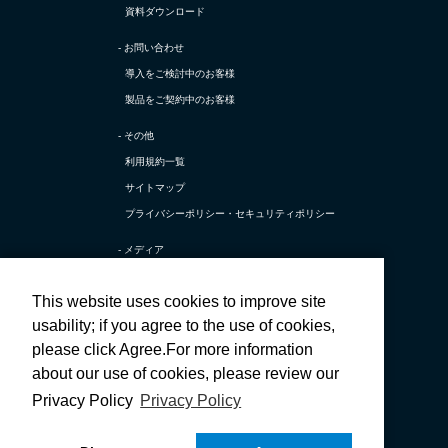
資料ダウンロード
- お問い合わせ
導入をご検討中のお客様
製品をご契約中のお客様
- その他
利用規約一覧
サイトマップ
プライバシーポリシー・
セキュリティポリシー
- メディア
TerraSky Base
This website uses cookies to improve site
テラスカイ公式 X
usability; if you agree to the use of cookies,
テラスカイ公式 採用X
please click Agree.For more information
テラスカイ公式 Facebook
about our use of cookies, please review our
テラスカイ公式 採用Facebook
Privacy Policy
Privacy Policy
テラスカイ公式 YouTube