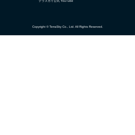
テラスカイ公式 YouTube
Copyright © TerraSky Co., Ltd. All Rights Reserved.