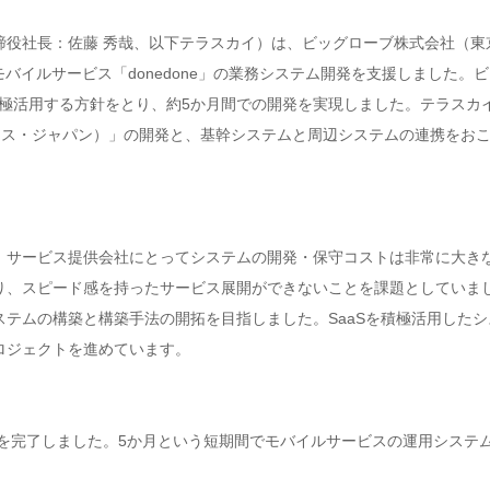
役社長：佐藤 秀哉、以下テラスカイ）は、ビッグローブ株式会社（東京
モバイルサービス「donedone」の業務システム開発を支援しました
極活用する方針をとり、約5か月間での開発を実現しました。テラスカイは、業
フォース・ジャパン）」の開発と、基幹システムと周辺システムの連携をおこなう「
、サービス提供会社にとってシステムの開発・保守コストは非常に大き
、スピード感を持ったサービス展開ができないことを課題としていました。
テムの構築と構築手法の開拓を目指しました。SaaSを積極活用した
ロジェクトを進めています。
に構築を完了しました。5か月という短期間でモバイルサービスの運用シス