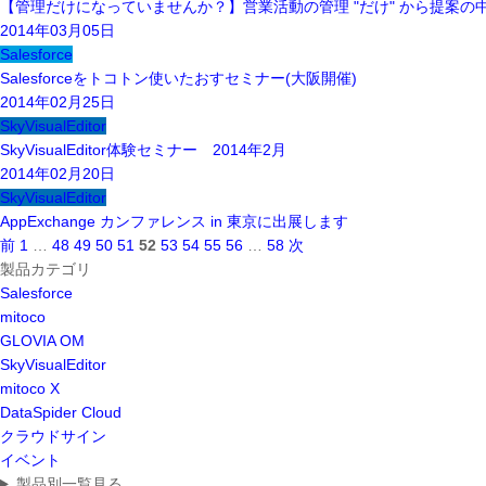
【管理だけになっていませんか？】営業活動の管理 "だけ" から提案
2014年03月05日
Salesforce
Salesforceをトコトン使いたおすセミナー(大阪開催)
2014年02月25日
SkyVisualEditor
SkyVisualEditor体験セミナー 2014年2月
2014年02月20日
SkyVisualEditor
AppExchange カンファレンス in 東京に出展します
前
1
…
48
49
50
51
52
53
54
55
56
…
58
次
製品カテゴリ
Salesforce
mitoco
GLOVIA OM
SkyVisualEditor
mitoco X
DataSpider Cloud
クラウドサイン
イベント
製品別一覧見る