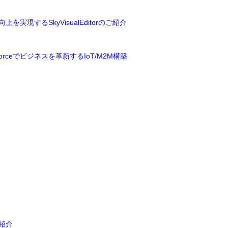
向上を実現するSkyVisualEditorのご紹介
rceでビジネスを革新するIoT/M2M構築
ご紹介