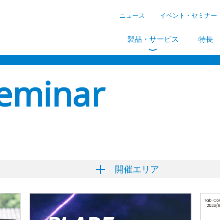
ニュース
イベント・セミナー
製品・サービス
特長
Seminar
開催エリア
ン
岡
ハイブリッド
Flosum
mitoco
Salesforce
GLOVIA OM
SkyVisualEditor
m
ンター