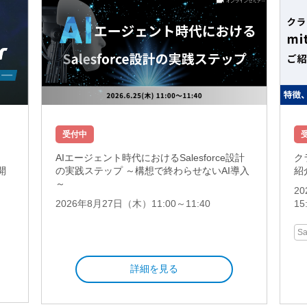
受付中
AIエージェント時代におけるSalesforce設計
ク
の実践ステップ ～構想で終わらせないAI導入
紹
開
～
2
2026年8月27日（木）11:00～11:40
1
Sa
詳細を見る