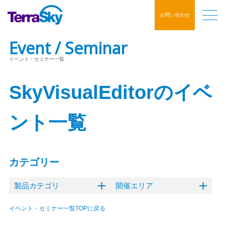
お問い合わせ
Event / Seminar
イベント・セミナー一覧
SkyVisualEditorのイベ
ント一覧
カテゴリー
製品カテゴリ
開催エリア
イベント・セミナー一覧TOPに戻る
クラウドERP
オンライン
東京
内製化支援ソリューション
大阪
名古屋
福岡
ハイブリッド
Flosum
mitoco
Salesforce
GLOVIA OM
SkyVisualEditor
mitoco X