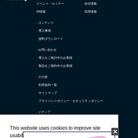
イベント・セミナー
会社情報
IR情報
採用情報
- コンテンツ
導入事例
資料ダウンロード
- お問い合わせ
導入をご検討中のお客様
製品をご契約中のお客様
- その他
利用規約一覧
サイトマップ
プライバシーポリシー・
セキュリティポリシー
- メディア
TerraSky Base
This website uses cookies to improve site
テラスカイ公式 X
usability; if you agree to the use of cookies,
テラスカイ公式 採用X