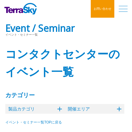
お問い合わせ
Event / Seminar
イベント・セミナー一覧
コンタクトセンターの
イベント一覧
カテゴリー
製品カテゴリ
開催エリア
イベント・セミナー一覧TOPに戻る
クラウドERP
オンライン
東京
内製化支援ソリューション
大阪
名古屋
福岡
ハイブリッド
Flosum
mitoco
Salesforce
GLOVIA OM
SkyVisualEditor
mitoco X