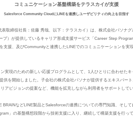
コミュニケーション基盤構築をテラスカイが支援
Salesforce Community CloudにLINEを連携しユーザビリティの向上を目指す
代表取締役社長：佐藤 秀哉、以下：テラスカイ）は、株式会社パソナグ
供しているキャリア形成支援サービス「Career Step Program」の情
を支援、及びCommunityと連携したLINEでのコミュニケーションを実現す
キャリアビジョン実現のための新しい応援プログラムとして、1人ひとりに合わ
ビス提供を開始しました。子会社の株式会社パソナが提供するエキスパー
よるキャリアビジョンの提案など、機能を拡充しながら利用者をサポートして
NE BRAINなどLINE製品とSalesforceの連携についての専門知識、そ
p Program」の基盤構想段階から技術支援に入り、継続して構築支援を行っ