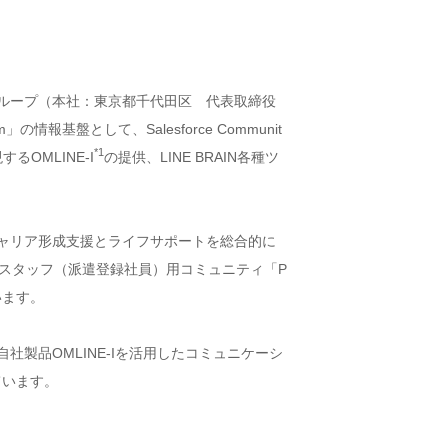
ループ（本社：東京都千代田区 代表取締役
報基盤として、Salesforce Communit
*1
るOMLINE-I
の提供、LINE BRAIN各種ツ
せたキャリア形成支援とライフサポートを総合的に
トスタッフ（派遣登録社員）用コミュニティ「P
います。
して自社製品OMLINE-Iを活用したコミュニケーシ
ています。