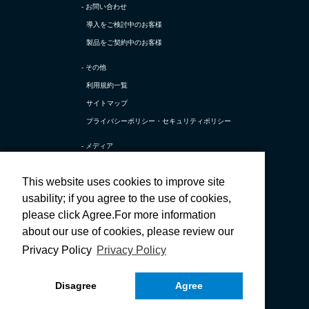
- お問い合わせ
導入をご検討中のお客様
製品をご契約中のお客様
- その他
利用規約一覧
サイトマップ
プライバシーポリシー・
セキュリティポリシー
- メディア
TerraSky Base
This website uses cookies to improve site
テラスカイ公式 X
usability; if you agree to the use of cookies,
テラスカイ公式 採用X
please click Agree.For more information
テラスカイ公式 Facebook
about our use of cookies, please review our
テラスカイ公式 採用Facebook
Privacy Policy
Privacy Policy
テラスカイ公式 YouTube
Disagree
Agree