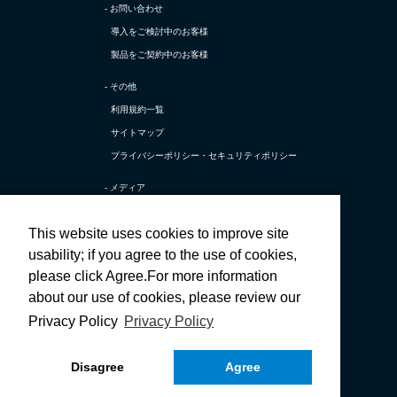
- お問い合わせ
導入をご検討中のお客様
製品をご契約中のお客様
- その他
利用規約一覧
サイトマップ
プライバシーポリシー・
セキュリティポリシー
- メディア
TerraSky Base
This website uses cookies to improve site
テラスカイ公式 X
usability; if you agree to the use of cookies,
テラスカイ公式 採用X
please click Agree.For more information
テラスカイ公式 Facebook
about our use of cookies, please review our
テラスカイ公式 採用Facebook
Privacy Policy
Privacy Policy
テラスカイ公式 YouTube
Disagree
Agree