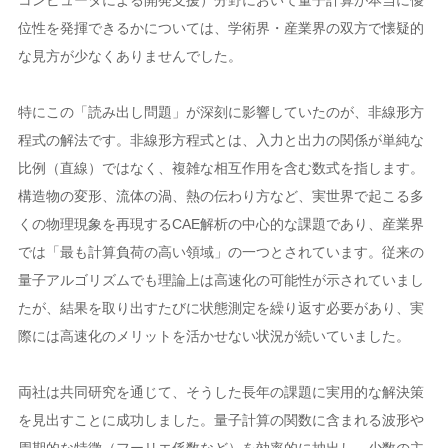
位性を発揮できるかについては、学術界・産業界の双方で懐疑的
な見方が少なくありませんでした。
特にこの「読み出し問題」が深刻に影響していたのが、非線形方
程式の解法です。非線形方程式とは、入力と出力の関係が単純な
比例（直線）ではなく、複雑な相互作用を含む数式を指します。
構造物の変形、流体の渦、熱の伝わり方など、実世界で起こる多
くの物理現象を再現するCAE解析の中心的な課題であり、産業界
では「最も計算負荷の高い領域」の一つとされています。従来の
量子アルゴリズムでも理論上は高速化の可能性が示されていまし
たが、結果を取り出すたびに状態測定を繰り返す必要があり、実
際には高速化のメリットを活かせない状況が続いていました。
両社は共同研究を通じて、そうした長年の課題に実用的な解決策
を見出すことに成功しました。量子計算の関数に含まれる波形や
周期的な特徴（フーリエ係数など）を効率的に抽出し、少数の主