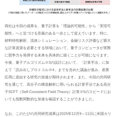
両社は今回の成果を、量子計算を「理論的可能性」から「実現可
能性」へと近づける意義のある一歩として捉えています。特に、
材料特性解析、流体シミュレーション、金融リスク評価など膨大
な計算資源を必要とする領域において、量子コンピュータが実際
に競争力を発揮する未来を具体的に描くことが可能になります。
今後、量子アルゴリズム※3の設計において、「計算手法」に加
えて「読み出しプロトコル※4」までを含めた議論が進み、産業
応用に直結する研究の加速が期待されます。また、今回の共同研
究を通じて、高分子の構造解析に用いられる計算手法である高分
子SCFT（Self-Consistent Field Theory）計算※5のスピードにお
いても指数関数的な加速を確認することができました。
なお、このたびの共同研究成果は2025年12月9～11日に米国カリ