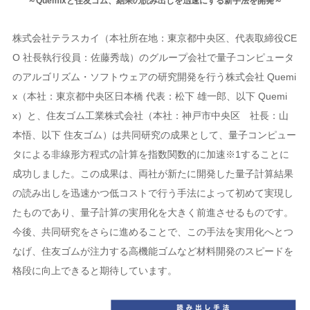
～Quemixと住友ゴム、結果の読み出しを迅速にする新手法を開発～
株式会社テラスカイ（本社所在地：東京都中央区、代表取締役CE
O 社長執行役員：佐藤秀哉）のグループ会社で量子コンピュータ
のアルゴリズム・ソフトウェアの研究開発を行う株式会社 Quemi
x（本社：東京都中央区日本橋 代表：松下 雄一郎、以下 Quemi
x）と、住友ゴム工業株式会社（本社：神戸市中央区 社長：山
本悟、以下 住友ゴム）は共同研究の成果として、量子コンピュー
タによる非線形方程式の計算を指数関数的に加速※1することに
成功しました。この成果は、両社が新たに開発した量子計算結果
の読み出しを迅速かつ低コストで行う手法によって初めて実現し
たものであり、量子計算の実用化を大きく前進させるものです。
今後、共同研究をさらに進めることで、この手法を実用化へとつ
なげ、住友ゴムが注力する高機能ゴムなど材料開発のスピードを
格段に向上できると期待しています。