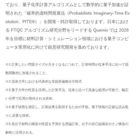
ており、量子化学計算アルゴリズムとして数学的に量子加速が証
明された「確率的虚時間発展法（Probabilistic Imaginary-Time Ev
olution、PITE®）」を開発・特許取得しております。日本におけ
る FTQC アルゴリズム研究分野をリードする Quemix では 2028
年を目標に材料計算・シミュレーション領域における量子コンピ
ュータ実用化に向けて鋭意研究開発を進めております。
※1 計算したい問題サイズが大きくなるにつれて、計算時間が従来手法に比べて指
数関数的に加速されること。
※2 流体力学における代表的な非線形偏微分方程式
※3 量子力学の性質を活用した計算手法。従来と比べて高速な処理が可能で、幅広
い分野で応用が期待される技術。
※4 量子状態を測定し、計算結果を取得するための手順。量子情報の正確な読み取
りに必要な技術。
※5 高分子材料の構造や性質を予測する理論計算。分子の自己組織化やナノ構造の
解析に活用される。