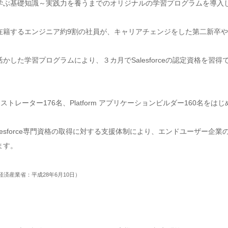
学ぶ基礎知識～実践力を養うまでのオリジナルの学習プログラムを導入
在籍するエンジニア約9割の社員が、キャリアチェンジをした第二新卒や
した学習プログラムにより、３カ月でSalesforceの認定資格を習
ドミニストレーター176名、Platform アプリケーションビルダー160名
esforce専門資格の取得に対する支援体制により、エンドユーザー企
ます。
済産業省：平成28年6月10日）