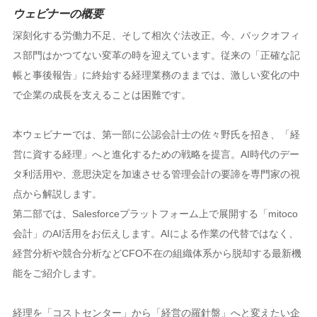
ウェビナーの概要
深刻化する労働力不足、そして相次ぐ法改正。今、バックオフィ
ス部門はかつてない変革の時を迎えています。従来の「正確な記
帳と事後報告」に終始する経理業務のままでは、激しい変化の中
で企業の成長を支えることは困難です。
本ウェビナーでは、第一部に公認会計士の佐々野氏を招き、「経
営に資する経理」へと進化するための戦略を提言。AI時代のデー
タ利活用や、意思決定を加速させる管理会計の要諦を専門家の視
点から解説します。
第二部では、Salesforceプラットフォーム上で展開する「mitoco
会計」のAI活用をお伝えします。AIによる作業の代替ではなく、
経営分析や競合分析などCFO不在の組織体系から脱却する最新機
能をご紹介します。
経理を「コストセンター」から「経営の羅針盤」へと変えたい企