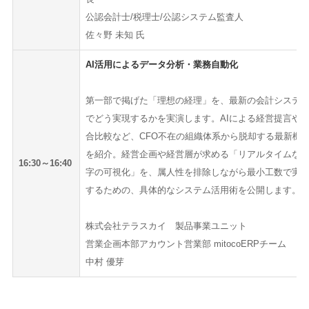
公認会計士/税理士/公認システム監査人
佐々野 未知 氏
AI活用によるデータ分析・業務自動化
第一部で掲げた「理想の経理」を、最新の会計システ
でどう実現するかを実演します。AIによる経営提言や
合比較など、CFO不在の組織体系から脱却する最新機
を紹介。経営企画や経営層が求める「リアルタイムな
16:30～16:40
字の可視化」を、属人性を排除しながら最小工数で実
するための、具体的なシステム活用術を公開します。
株式会社テラスカイ 製品事業ユニット
営業企画本部アカウント営業部 mitocoERPチーム
中村 優芽