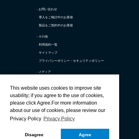
- お問い合わせ
導入をご検討中のお客様
製品をご契約中のお客様
- その他
利用規約一覧
サイトマップ
プライバシーポリシー・
セキュリティポリシー
- メディア
TerraSky Base
This website uses cookies to improve site
テラスカイ公式 X
usability; if you agree to the use of cookies,
テラスカイ公式 採用X
please click Agree.For more information
テラスカイ公式 Facebook
about our use of cookies, please review our
テラスカイ公式 採用Facebook
Privacy Policy
Privacy Policy
テラスカイ公式 YouTube
Disagree
Agree