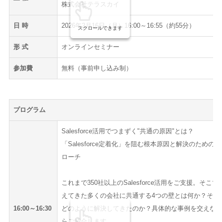
株式会社テラスカイ
日 時
2026年2月16日（月）16:00～16:55（約55分）
スクロールできます
形 式
オンラインセミナー
参加費
無料（事前申し込み制）
プログラム
Salesforce活用でつまずく"共通の原因"とは？
「Salesforce定着化」を阻む根本原因と解決のための
ローチ
これまで350社以上のSalesforce活用をご支援。そこで
えてきた多くの会社に共通する4つの壁とは何か？それ
16:00～16:30
どのように解決してきたのか？具体的な事例を交えな
らご紹介します。