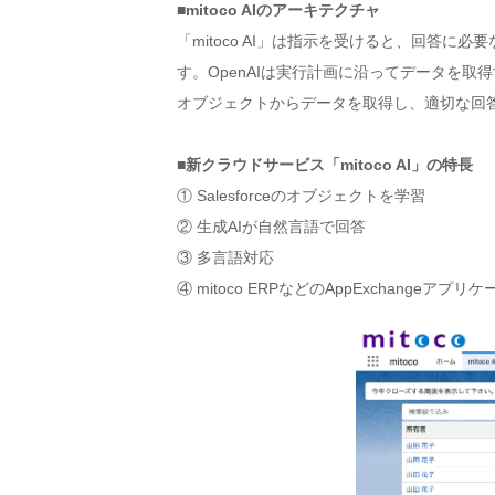
■mitoco AIのアーキテクチャ
「mitoco AI」は指示を受けると、回答に必
す。OpenAIは実行計画に沿ってデータを取得するためのS
オブジェクトからデータを取得し、適切な回
■新クラウドサービス「mitoco AI」の特長
① Salesforceのオブジェクトを学習
② 生成AIが自然言語で回答
③ 多言語対応
④ mitoco ERPなどのAppExchangeアプ