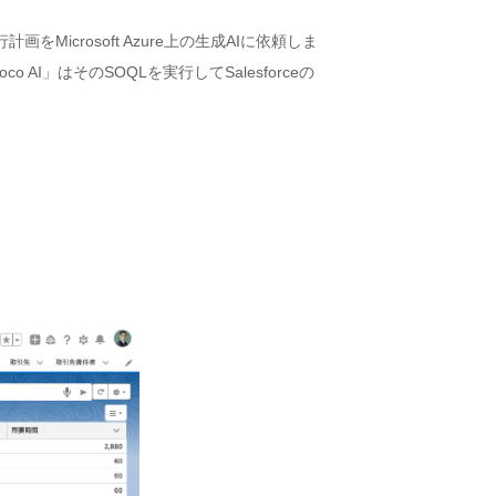
icrosoft Azure上の生成AIに依頼しま
co AI」はそのSOQLを実行してSalesforceの