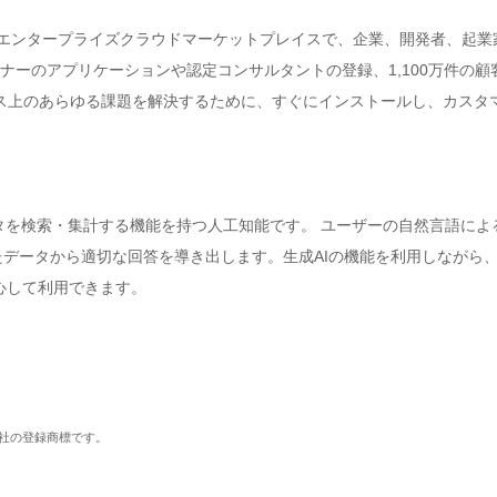
世界をリードするエンタープライズクラウドマーケットプレイスで、企業、開発者
ナーのアプリケーションや認定コンサルタントの登録、1,100万件の顧客
ネス上のあらゆる課題を解決するために、すぐにインストールし、カスタマイズ
たデータを検索・集計する機能を持つ人工知能です。 ユーザーの自然言語による要求に対し
れたデータから適切な回答を導き出します。生成AIの機能を利用しながら、Sa
心して利用できます。
社の登録商標です。