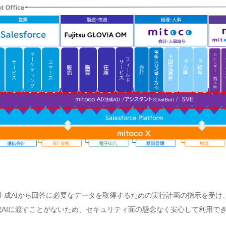
 Azure上の生成AIから回答に必要なデータを取得するための実行計画の指示を受け
タを生成AIに渡すことがないため、セキュリティ面の懸念なく安心して利用で