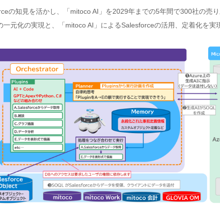
ceの知見を活かし、「mitoco AI」を2029年までの5年間で300社の
での情報の一元化の実現と、「mitoco AI」によるSalesforceの活用