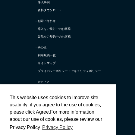
導入事例
資料ダウンロード
- お問い合わせ
導入をご検討中のお客様
製品をご契約中のお客様
- その他
利用規約一覧
サイトマップ
プライバシーポリシー・
セキュリティポリシー
- メディア
TerraSky Base
This website uses cookies to improve site
テラスカイ公式 X
usability; if you agree to the use of cookies,
テラスカイ公式 採用X
please click Agree.For more information
テラスカイ公式 Facebook
about our use of cookies, please review our
テラスカイ公式 採用Facebook
Privacy Policy
Privacy Policy
テラスカイ公式 YouTube