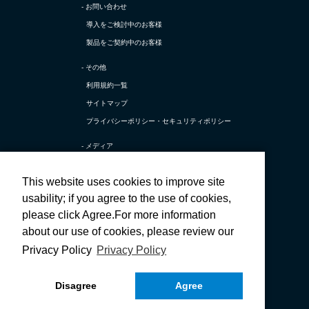
- お問い合わせ
導入をご検討中のお客様
製品をご契約中のお客様
- その他
利用規約一覧
サイトマップ
プライバシーポリシー・
セキュリティポリシー
- メディア
TerraSky Base
This website uses cookies to improve site
テラスカイ公式 X
usability; if you agree to the use of cookies,
テラスカイ公式 採用X
please click Agree.For more information
テラスカイ公式 Facebook
about our use of cookies, please review our
テラスカイ公式 採用Facebook
Privacy Policy
Privacy Policy
テラスカイ公式 YouTube
Disagree
Agree