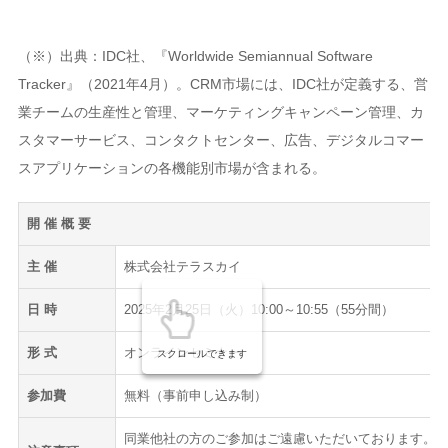
（※）出典：IDC社、『Worldwide Semiannual Software
Tracker』（2021年4月）。CRM市場には、IDC社が定義する、営
業チームの生産性と管理、マーケティングキャンペーン管理、カ
スタマーサービス、コンタクトセンター、広告、デジタルコマー
スアプリケーションの各機能別市場が含まれる。
開 催 概 要
主 催
株式会社テラスカイ
日 時
2025年2月25日（火）10:00～10:55（55分間）
形 式
オンラインセミナー
スクロールできます
参加費
無料（事前申し込み制）
同業他社の方のご参加はご遠慮いただいております。