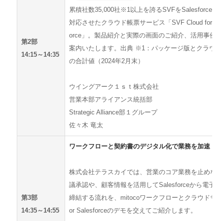
累積社数35,000社※1以上を誇るSVFをSalesforce
対応させたクラウド帳票サービス「SVF Cloud for Sal
orce」。製品紹介と実際の画面のご紹介、活用事例
第2部
案内いたします。出典 ※1：パッケージ版とクラウ
14:15～14:35
の合計値（2024年2月末）
ウイングアーク１ｓｔ株式会社
営業本部アライアンス統括部
Strategic Alliance部１グループ
佐々木 竜太
ワークフローと契約書のデジタル化で業務を加速
株式会社テラスカイでは、営業のコア業務を止めな
議承認や、顧客情報を活用してSalesforceから電子
第3部
締結する流れを、mitocoワークフローとクラウドサイ
14:35～14:55
or Salesforceのデモを交えてご紹介します。