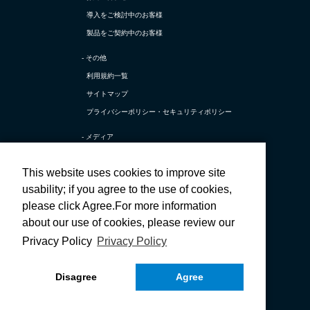
導入をご検討中のお客様
製品をご契約中のお客様
- その他
利用規約一覧
サイトマップ
プライバシーポリシー・
セキュリティポリシー
- メディア
TerraSky Base
This website uses cookies to improve site
テラスカイ公式 X
usability; if you agree to the use of cookies,
テラスカイ公式 採用X
please click Agree.For more information
テラスカイ公式 Facebook
about our use of cookies, please review our
テラスカイ公式 採用Facebook
Privacy Policy
Privacy Policy
テラスカイ公式 YouTube
Disagree
Agree
Copyright © TerraSky Co., Ltd. All Rights Reserved.